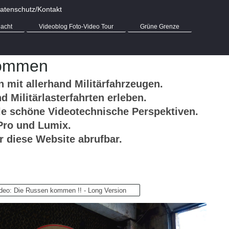
atenschutz/Kontakt
acht
Videoblog Foto-Video Tour
Grüne Grenze
kommen
 mit allerhand Militärfahrzeugen.
 Militärlasterfahrten erleben.
le schöne Videotechnische Perspektiven.
Pro und Lumix.
r diese Website abrufbar.
deo: Die Russen kommen !! - Long Version