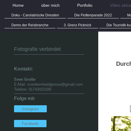
Home
über mich
Portfolio
Video aktue
Doku - Carolabrücke Dresden
Die Flottenparade 2022
Ma
Demo der Reisbranche
3. Grenz Picknick
Die Touristik k
Fotografie verbindet
Durch
Kontakt:
Sven Große
E-Mail: svenbernhardgrosse@gmail.com
Telefon: 01743023189
Folge mir
Instagram
Facebook