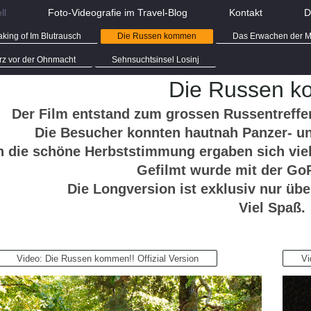
ll
Foto-Videografie im Travel-Blog
Kontakt
D
king of Im Blutrausch
Die Russen kommen
Das Erwachen der M
urz vor der Ohnmacht
Sehnsuchtsinsel Losinj
Die Russen 
Der Film entstand zum grossen Russentreffen
Die Besucher konnten hautnah Panzer- und
 die schöne Herbststimmung ergaben sich vie
Gefilmt wurde mit der Go
Die Longversion ist exklusiv nur übe
Viel Spaß.
Video: Die Russen kommen!! Offizial Version
Vi