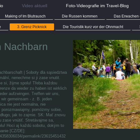
io
Video aktuell
Foto-Videografie im Travel-Blog
Making of Im Blutrausch
Die Russen kommen
Das Erwachen 
e
3. Grenz Picknick
Die Touristik kurz vor der Ohnmacht
n Nachbarn
achbarschaft | Soboty dla sąsiedztwa
ální, nenechme si ji zase vnutit.
 si, žijme spolu! Třeba každou
renze da wieder zu haben ist wirklich
ieder aufzwingen. Treffen wir uns,
n wir gemeinsam - z. B. jeden
ica nie jest normalna, nie
ę, porozmawiajmy, pomóżmy sobie,
ługo, jak to zajmie. SK: Mať znovu
u zase vnútiť. Stretávajme sa,
lu! Hoci aj každú sobotu, dokým to
wanie [CZ/DE]:
94358306034/permalink/23615451432