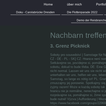
Home
über mich
Portfol
Doku - Carolabrücke Dresden
Die Flottenparade 2022
Demo der Reisbranch
Nachbarn treffe
3. Grenz Picknick
Soboty pro sousedství | Samstage für N
CZ - DE - PL - SK] CZ: Hranice není norm
Setkávejme se, povídejme si, pomáhejme
sobotu, dokud to bude třeba. DE: Eine G
nicht normal. Lassen wir uns sie nicht w
unterhalten wir uns, helfen wir uns, lebe
Samstag, so lange es nötig ist! PL: Gran
zmuszajmy jej ponownie. Spotkajmy si
żyjmy razem! Może w każdą sobotę tak d
hranicu nie je normálne, nenechajme si j
rozprávajme sa, pomáhajme si, žime spo
bude nutné! Výzva | Aufforderung | Wez
https://www.facebook.com/groups/2296